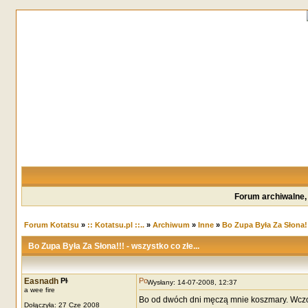
Forum archiwalne,
Forum Kotatsu
»
:: Kotatsu.pl ::..
»
Archiwum
»
Inne
»
Bo Zupa Była Za Słona!!!
Bo Zupa Była Za Słona!!! - wszystko co złe...
Easnadh
Wysłany: 14-07-2008, 12:37
a wee fire
Bo od dwóch dni męczą mnie koszmary. Wczora
Dołączyła: 27 Cze 2008