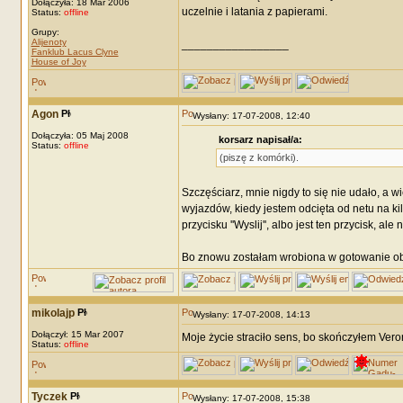
Dołączyła: 18 Mar 2006
uczelnie i latania z papierami.
Status:
offline
Grupy:
Alijenoty
_________________
Fanklub Lacus Clyne
House of Joy
Agon
Wysłany: 17-07-2008, 12:40
Dołączyła: 05 Maj 2008
korsarz napisał/a:
Status:
offline
(piszę z komórki).
Szczęściarz, mnie nigdy to się nie udało, a 
wyjazdów, kiedy jestem odcięta od netu na kilk
przycisku ''Wyslij'', albo jest ten przycisk, ale
Bo znowu zostałam wrobiona w gotowanie o
mikolajp
Wysłany: 17-07-2008, 14:13
Dołączył: 15 Mar 2007
Moje życie straciło sens, bo skończyłem Veron
Status:
offline
Tyczek
Wysłany: 17-07-2008, 15:38