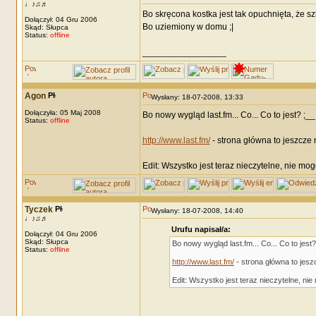
♩♪♫♬
Bo skręcona kostka jest tak opuchnięta, że s
Dołączył: 04 Gru 2006
Bo uziemiony w domu ;|
Skąd: Słupca
Status:
offline
_________________
Agon
Wysłany: 18-07-2008, 13:33
Dołączyła: 05 Maj 2008
Bo nowy wygląd last.fm... Co... Co to jest? ;__
Status:
offline
http://www.last.fm/
- strona główna to jeszcze ni
Edit: Wszystko jest teraz nieczytelne, nie mo
Tyczek
Wysłany: 18-07-2008, 14:40
♩♪♫♬
Urufu napisał/a:
Dołączył: 04 Gru 2006
Skąd: Słupca
Bo nowy wygląd last.fm... Co... Co to jest?
Status:
offline
http://www.last.fm/
- strona główna to jeszcz
Edit: Wszystko jest teraz nieczytelne, ni