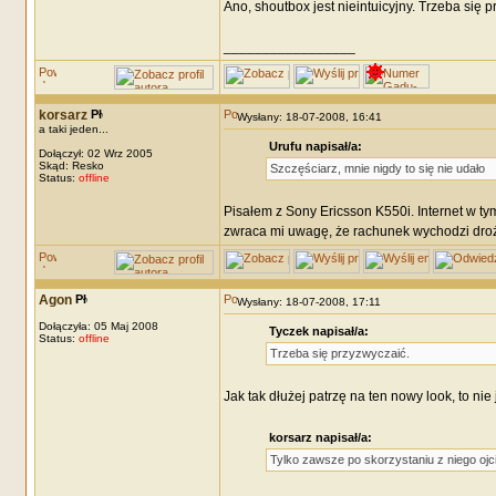
Ano, shoutbox jest nieintuicyjny. Trzeba się 
_________________
korsarz
Wysłany: 18-07-2008, 16:41
a taki jeden...
Urufu napisał/a:
Dołączył: 02 Wrz 2005
Skąd: Resko
Szczęściarz, mnie nigdy to się nie udało
Status:
offline
Pisałem z Sony Ericsson K550i. Internet w t
zwraca mi uwagę, że rachunek wychodzi drożs
Agon
Wysłany: 18-07-2008, 17:11
Dołączyła: 05 Maj 2008
Tyczek napisał/a:
Status:
offline
Trzeba się przyzwyczaić.
Jak tak dłużej patrzę na ten nowy look, to nie j
korsarz napisał/a:
Tylko zawsze po skorzystaniu z niego ojc