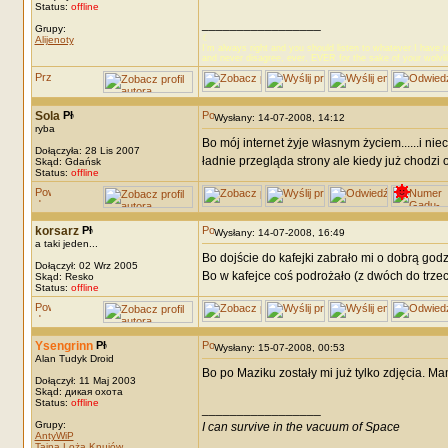
Status:
offline
_________________
Grupy:
☾
Alijenoty
I’m always right and you should listen to whatever I have t
and never disagree, ever, EVER for the sake of your wolvl
Sola
Wysłany: 14-07-2008, 14:12
ryba
Bo mój internet żyje własnym życiem......i nie
Dołączyła: 28 Lis 2007
ładnie przegląda strony ale kiedy już chodzi
Skąd: Gdańsk
Status:
offline
korsarz
Wysłany: 14-07-2008, 16:49
a taki jeden...
Bo dojście do kafejki zabrało mi o dobrą godz
Dołączył: 02 Wrz 2005
Bo w kafejce coś podrożało (z dwóch do trzech
Skąd: Resko
Status:
offline
Ysengrinn
Wysłany: 15-07-2008, 00:53
Alan Tudyk Droid
Bo po Maziku zostały mi już tylko zdjęcia. Ma
Dołączył: 11 Maj 2003
Skąd: дикая охота
Status:
offline
_________________
Grupy:
I can survive in the vacuum of Space
AntyWiP
Tajna Loża Knujów