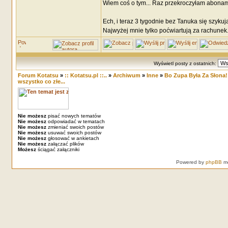
Wiem coś o tym... Raz przekroczyłam abonamen
Ech, i teraz 3 tygodnie bez Tanuka się szykują
Najwyżej mnie tylko poćwiartują za rachunek
Wyświetl posty z ostatnich:
Forum Kotatsu
»
:: Kotatsu.pl ::..
»
Archiwum
»
Inne
»
Bo Zupa Była Za Słona!!
wszystko co złe...
Nie możesz
pisać nowych tematów
Nie możesz
odpowiadać w tematach
Nie możesz
zmieniać swoich postów
Nie możesz
usuwać swoich postów
Nie możesz
głosować w ankietach
Nie możesz
załączać plików
Możesz
ściągać załączniki
Powered by
phpBB
mo