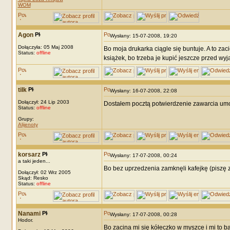
WOM
Agon
Wysłany: 15-07-2008, 19:20
Dołączyła: 05 Maj 2008
Bo moja drukarka ciągle się buntuje. A to zac
Status:
offline
książek, bo trzeba je kupić jeszcze przed wy
tilk
Wysłany: 16-07-2008, 22:08
Dołączył: 24 Lip 2003
Dostałem pocztą potwierdzenie zawarcia umow
Status:
offline
Grupy:
Alijenoty
korsarz
Wysłany: 17-07-2008, 00:24
a taki jeden...
Bo bez uprzedzenia zamknęli kafejkę (piszę z
Dołączył: 02 Wrz 2005
Skąd: Resko
Status:
offline
Nanami
Wysłany: 17-07-2008, 00:28
Hodor.
Bo zacina mi się kółeczko w myszce i mi to b