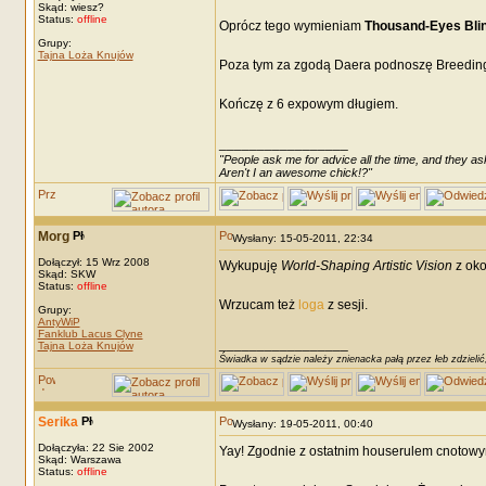
Skąd: wiesz?
Status:
offline
Oprócz tego wymieniam
Thousand-Eyes Blin
Grupy:
Tajna Loża Knujów
Poza tym za zgodą Daera podnoszę Breeding n
Kończę z 6 expowym długiem.
_________________
"People ask me for advice all the time, and they ask
Aren't I an awesome chick!?"
Morg
Wysłany: 15-05-2011, 22:34
Dołączył: 15 Wrz 2008
Wykupuję
World-Shaping Artistic Vision
z oko
Skąd: SKW
Status:
offline
Wrzucam też
loga
z sesji.
Grupy:
AntyWiP
Fanklub Lacus Clyne
_________________
Tajna Loża Knujów
Świadka w sądzie należy znienacka pałą przez łeb zdzielić
Serika
Wysłany: 19-05-2011, 00:40
Dołączyła: 22 Sie 2002
Yay! Zgodnie z ostatnim houserulem cnotowym
Skąd: Warszawa
Status:
offline