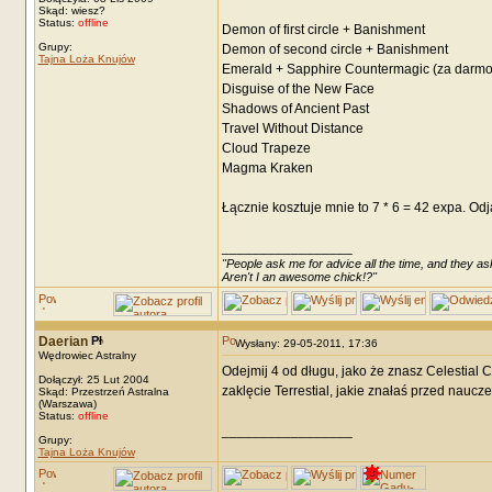
Skąd: wiesz?
Status:
offline
Demon of first circle + Banishment
Grupy:
Demon of second circle + Banishment
Tajna Loża Knujów
Emerald + Sapphire Countermagic (za darmo
Disguise of the New Face
Shadows of Ancient Past
Travel Without Distance
Cloud Trapeze
Magma Kraken
Łącznie kosztuje mnie to 7 * 6 = 42 expa. Od
_________________
"People ask me for advice all the time, and they ask
Aren't I an awesome chick!?"
Daerian
Wysłany: 29-05-2011, 17:36
Wędrowiec Astralny
Odejmij 4 od długu, jako że znasz Celestial C
Dołączył: 25 Lut 2004
zaklęcie Terrestial, jakie znałaś przed nauczen
Skąd: Przestrzeń Astralna
(Warszawa)
Status:
offline
_________________
Grupy:
Tajna Loża Knujów