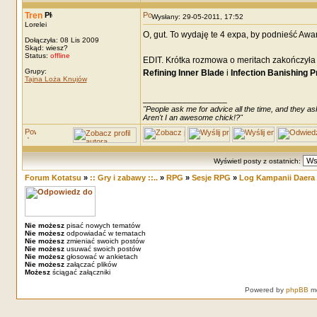
Tren
Wysłany: 29-05-2011, 17:52
Lorelei
O, gut. To wydaję te 4 expa, by podnieść Awa
Dołączyła: 08 Lis 2009
Skąd: wiesz?
Status:
offline
EDIT. Krótka rozmowa o meritach zakończyła 
Grupy:
Refining Inner Blade
i
Infection Banishing 
Tajna Loża Knujów
_________________
"People ask me for advice all the time, and they ask
Aren't I an awesome chick!?"
Wyświetl posty z ostatnich:
Forum Kotatsu
»
:: Gry i zabawy ::..
»
RPG
»
Sesje RPG
»
Log Kampanii Daera
Nie możesz
pisać nowych tematów
Nie możesz
odpowiadać w tematach
Nie możesz
zmieniać swoich postów
Nie możesz
usuwać swoich postów
Nie możesz
głosować w ankietach
Nie możesz
załączać plików
Możesz
ściągać załączniki
Powered by
phpBB
mo