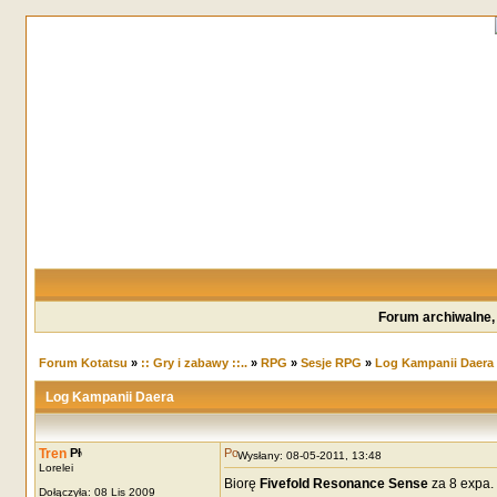
Forum archiwalne,
Forum Kotatsu
»
:: Gry i zabawy ::..
»
RPG
»
Sesje RPG
»
Log Kampanii Daera
Log Kampanii Daera
Tren
Wysłany: 08-05-2011, 13:48
Lorelei
Biorę
Fivefold Resonance Sense
za 8 expa.
Dołączyła: 08 Lis 2009