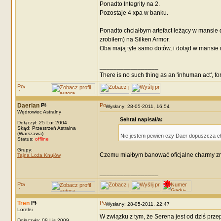
Ponadto Integrity na 2.
Pozostaje 4 xpa w banku.
Ponadto chciałbym artefact leżący w mansie d
zrobiłem) na Silken Armor.
Oba mają tyle samo dotów, i dotąd w mansie 
_________________
There is no such thing as an 'inhuman act', for
Daerian
Wysłany: 28-05-2011, 16:54
Wędrowiec Astralny
Sehtal napisał/a:
Dołączył: 25 Lut 2004
Skąd: Przestrzeń Astralna
(Warszawa)
Nie jestem pewien czy Daer dopuszcza ch
Status:
offline
Grupy:
Czemu miałbym banować oficjalne charmy zr
Tajna Loża Knujów
_________________
Tren
Wysłany: 28-05-2011, 22:47
Lorelei
W związku z tym, że Serena jest od dziś prz
Dołączyła: 08 Lis 2009