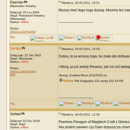
Daerian
Wysłany: 26-05-2011, 15:51
Wędrowiec Astralny
Muszę mieć tego loga dzisiaj. Musimy też od
Dołączył: 25 Lut 2004
Skąd: Przestrzeń Astralna
(Warszawa)
_________________
Status:
offline
Grupy:
Tajna Loża Knujów
Serika
Wysłany: 26-05-2011, 15:53
Dołączyła: 22 Sie 2002
Dobra, to ja wrzucę loga, bo mało kto dotrwał
Skąd: Warszawa
Status:
offline
I Morg, ja już widzę Revana, jak na coś takieg
Grupy:
Tajna Loża Knujów
WIP
#sesja_Exalted.Rizon.20110525.txt
Pobierz
Plik ściągnięto 231 raz(y) 101,53 KB
_________________
Sehtal
Wysłany: 28-05-2011, 12:39
Dołączył: 03 Gru 2010
Peerless Paragon of Magitech Craft z Glorie
Skąd: Stąd
Nie jestem pewien czy Daer dopuszcza charmy
Status:
offline