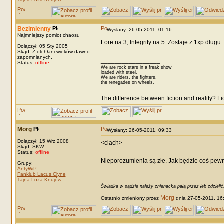
Bezimienny
Wysłany: 26-05-2011, 01:16
Najmniejszy pomiot chaosu
Lore na 3, Integrity na 5. Zostaje z 1xp długu.
Dołączył: 05 Sty 2005
Skąd: Z otchłani wieków dawno
zapomnianych.
_________________
Status:
offline
We are rock stars in a freak show
loaded with steel.
We are riders, the fighters,
the renegades on wheels.
The difference between fiction and reality? F
Morg
Wysłany: 26-05-2011, 09:33
Dołączył: 15 Wrz 2008
<ciach>
Skąd: SKW
Status:
offline
Nieporozumienia są złe. Jak będzie coś pewn
Grupy:
AntyWiP
Fanklub Lacus Clyne
_________________
Tajna Loża Knujów
Świadka w sądzie należy znienacka pałą przez łeb zdzielić
Morg
Ostatnio zmieniony przez
dnia 27-05-2011, 16: