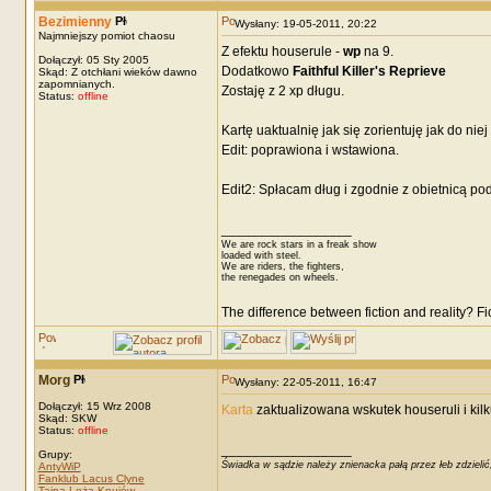
Bezimienny
Wysłany: 19-05-2011, 20:22
Najmniejszy pomiot chaosu
Z efektu houserule -
wp
na 9.
Dołączył: 05 Sty 2005
Dodatkowo
Faithful Killer's Reprieve
Skąd: Z otchłani wieków dawno
zapomnianych.
Zostaję z 2 xp długu.
Status:
offline
Kartę uaktualnię jak się zorientuję jak do ni
Edit: poprawiona i wstawiona.
Edit2: Spłacam dług i zgodnie z obietnicą pod
_________________
We are rock stars in a freak show
loaded with steel.
We are riders, the fighters,
the renegades on wheels.
The difference between fiction and reality? F
Morg
Wysłany: 22-05-2011, 16:47
Dołączył: 15 Wrz 2008
Karta
zaktualizowana wskutek houseruli i kil
Skąd: SKW
Status:
offline
_________________
Grupy:
Świadka w sądzie należy znienacka pałą przez łeb zdzielić
AntyWiP
Fanklub Lacus Clyne
Tajna Loża Knujów