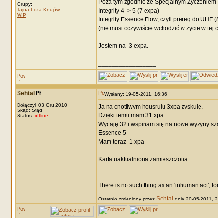
Poza tym zgodnie ze Specjalnym Życzeniem
Grupy:
Tajna Loża Knujów
Integrity 4 -> 5 (7 expa)
WIP
Integrity Essence Flow, czyli prereq do UHF (
(nie musi oczywiście wchodzić w życie w tej ch
Jestem na -3 expa.
_________________
Sehtal
Wysłany: 19-05-2011, 16:36
Dołączył: 03 Gru 2010
Ja na cnotliwym housrulu 3xpa zyskuję.
Skąd: Stąd
Dzięki temu mam 31 xpa.
Status:
offline
Wydaję 32 i wspinam się na nowe wyżyny sz
Essence 5.
Mam teraz -1 xpa.
Karta uaktualniona zamieszczona.
_________________
There is no such thing as an 'inhuman act', for
Sehtal
Ostatnio zmieniony przez
dnia 20-05-2011, 22