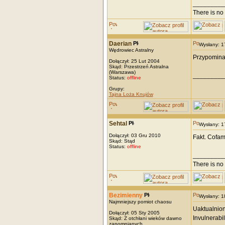
_________
There is no 
Daerian
Wysłany: 
Wędrowiec Astralny
Przypomina
Dołączył: 25 Lut 2004
Skąd: Przestrzeń Astralna
(Warszawa)
_________
Status:
offline
Grupy:
Tajna Loża Knujów
Sehtal
Wysłany: 
Dołączył: 03 Gru 2010
Fakt. Cofam
Skąd: Stąd
Status:
offline
_________
There is no 
Bezimienny
Wysłany: 
Najmniejszy pomiot chaosu
Uaktualnion
Dołączył: 05 Sty 2005
Invulnerabi
Skąd: Z otchłani wieków dawno
zapomnianych.