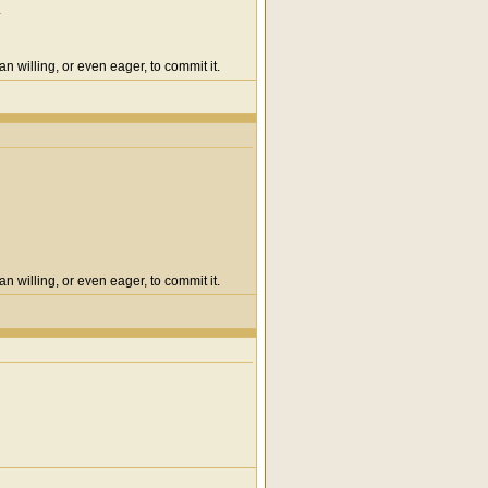
g
n willing, or even eager, to commit it.
n willing, or even eager, to commit it.