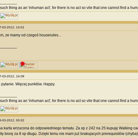
________
such thing as an 'inhuman act', for there is no act so vile that one cannot find a huma
17-03-2012, 14:01
m, ze mamy od czegoś houserules...
________
17-03-2012, 14:08
 pytanie. Więcej punktów. Happy.
________
such thing as an 'inhuman act', for there is no act so vile that one cannot find a huma
18-03-2012, 00:02
a karta wrzucona do odpowiedniego tematu. Za xp z 242 na 25 kupuję Walking c
lity biorę za 8 xp długu. Dzięki temu nie mam już brakujacych prerequisitów (chyba)