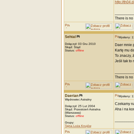
http://th04
_________
There is no 
Sehtal
Wysłany: 
Dołączył: 03 Gru 2010
Daer mnie p
Skąd: Stąd
Kartę mu d
Status:
offline
To znaczy, 
Jeśli tak t
_________
There is no 
Daerian
Wysłany: 
Wędrowiec Astralny
Czekamy na
Dołączył: 25 Lut 2004
Aha i na kon
Skąd: Przestrzeń Astralna
(Warszawa)
Status:
offline
_________
Grupy:
Tajna Loża Knujów