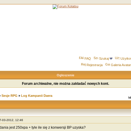
FAQ
Szukaj
Użytko
Rejestracja
Galeria Avata
Ogłoszenie
Forum archiwalne, nie można zakładać nowych kont.
»
Sesje RPG
»
Log Kampanii Daera
I
17-03-2012, 12:46
dania jest 250xpa + tyle ile się z konwersji BP uzyska?