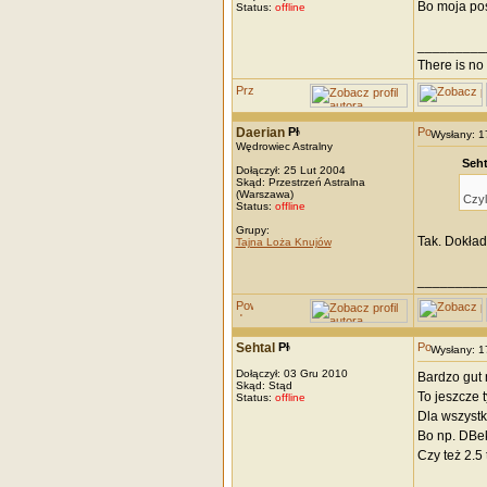
Bo moja pos
Status:
offline
_________
There is no 
Daerian
Wysłany: 
Wędrowiec Astralny
Seht
Dołączył: 25 Lut 2004
Skąd: Przestrzeń Astralna
(Warszawa)
Czyl
Status:
offline
Grupy:
Tak. Dokład
Tajna Loża Knujów
_________
Sehtal
Wysłany: 
Dołączył: 03 Gru 2010
Bardzo gut 
Skąd: Stąd
To jeszcze t
Status:
offline
Dla wszystk
Bo np. DBek
Czy też 2.5