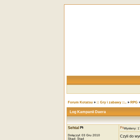
Forum Kotatsu
»
:: Gry i zabawy ::..
»
RPG
Log Kampanii Daera
Sehtal
Wysłany: 
Dołączył: 03 Gru 2010
Czyli do wy
Skąd: Stąd