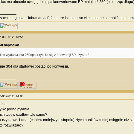
tać ma obecnie uwzględniając skonwertowane BP mniej niż 250 (nie licząc długu)
________
such thing as an 'inhuman act', for there is no act so vile that one cannot find a huma
17-03-2012, 13:56
al napisał/a:
i do wydania jest 250xpa + tyle ile się z konwersji BP uzyska?
nie 304 dla startowej postaci po konwersji.
________
17-03-2012, 14:00
nius.
ylko jedno pytanie.
ich typów exaltów tyle samo?
 czy nawet Lunar (choć w mniejszym stopniu) ztych punktów mniej osiągnie niż st
 to rozwiązało?