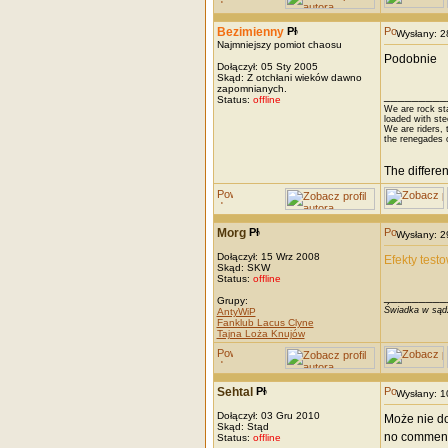
Bezimienny
Wysłany: 
Najmniejszy pomiot chaosu
Podobnie
Dołączył: 05 Sty 2005
Skąd: Z otchłani wieków dawno
zapomnianych.
_________
Status:
offline
We are rock st
loaded with ste
We are riders, t
the renegades 
The differe
Morg
Wysłany: 
Dołączył: 15 Wrz 2008
Efekty test
Skąd: SKW
Status:
offline
_________
Grupy:
Świadka w sądz
AntyWiP
Fanklub Lacus Clyne
Tajna Loża Knujów
Sehtal
Wysłany: 
Dołączył: 03 Gru 2010
Może nie do
Skąd: Stąd
no comment
Status:
offline