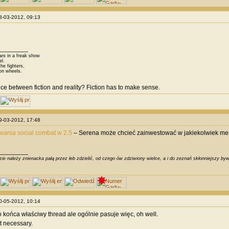
28-03-2012, 09:13
________
ars in a freak show
el.
he fighters,
on wheels.
nce between fiction and reality? Fiction has to make sense.
29-03-2012, 17:48
owania social combat w 2.5
– Serena może chcieć zainwestować w jakiekolwiek menta
________
ie należy znienacka pałą przez łeb zdzielić, od czego ów zdziwiony wielce, a i do zeznań skłonniejszy byw
10-05-2012, 10:14
 końca właściwy thread ale ogólnie pasuje więc, oh well.
 necessary.