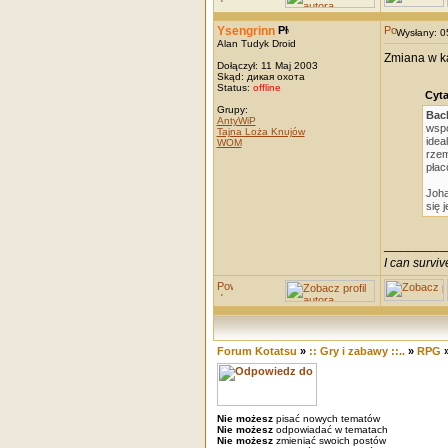
Ysengrinn
Wysłany: 
Alan Tudyk Droid
Zmiana w ka
Dołączył: 11 Maj 2003
Skąd: дикая охота
Status:
offline
Cyta
Grupy:
Bac
AntyWiP
wspó
Tajna Loża Knujów
idea
WOM
rzem
płac
Joha
się 
_________
I can survi
Forum Kotatsu
»
:: Gry i zabawy ::..
»
RPG
Nie możesz
pisać nowych tematów
Nie możesz
odpowiadać w tematach
Nie możesz
zmieniać swoich postów