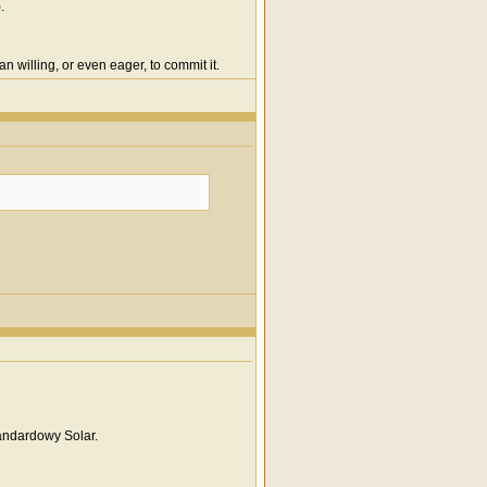
.
n willing, or even eager, to commit it.
andardowy Solar.