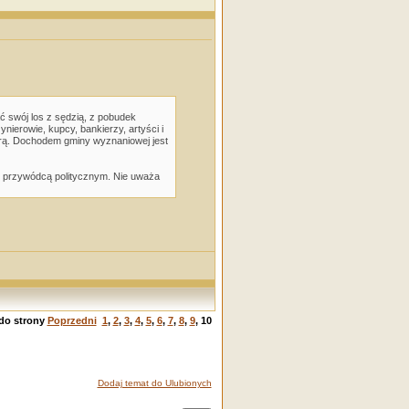
 swój los z sędzią, z pobudek
nierowie, kupcy, bankierzy, artyści i
Górą. Dochodem gminy wyznaniowej jest
 i przywódcą politycznym. Nie uważa
do strony
Poprzedni
1
,
2
,
3
,
4
,
5
,
6
,
7
,
8
,
9
,
10
Dodaj temat do Ulubionych