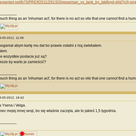
.deviantart.net/fs70/PRE/f/2011/291/3/3/spearman_vs_tank_by_takfloyd-d4d7p3j.pn
________
such thing as an 'inhuman act', for there is no act so vile that one cannot find a huma
13-05-2012, 11:08
oganiał abym kartę mu dał bo prawie ostatni z nią zwlekałem.
ałem.
że wszystkie postacie już są?
o może by warto je zamieścić?
________
such thing as an 'inhuman act', for there is no act so vile that one cannot find a huma
13-05-2012, 18:42
 Ysena i Velga.
iec mojej innej sesji, bo się właśnie zaczęła, ale to jakieś 1,5 tygodnia.
________