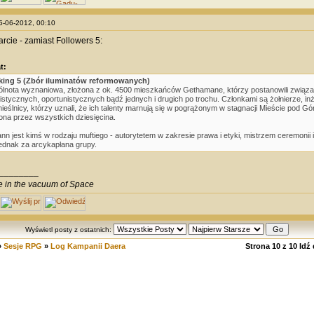
05-06-2012, 00:10
rcie - zamiast Followers 5:
t:
king 5 (Zbór iluminatów reformowanych)
lnota wyznaniowa, złożona z ok. 4500 mieszkańców Gethamane, którzy postanowili związać
listycznych, oportunistycznych bądź jednych i drugich po trochu. Członkami są żołnierze, inży
ieślnicy, którzy uznali, że ich talenty marnują się w pogrążonym w stagnacji Mieście pod 
ona przez wszystkich dziesięcina.
nn jest kimś w rodzaju muftiego - autorytetem w zakresie prawa i etyki, mistrzem ceremonii
jednak za arcykapłana grupy.
________
ve in the vacuum of Space
Wyświetl posty z ostatnich:
»
Sesje RPG
»
Log Kampanii Daera
Strona
10
z
10
Idź 