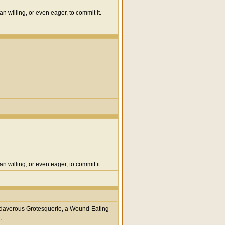
n willing, or even eager, to commit it.
n willing, or even eager, to commit it.
adaverous Grotesquerie, a Wound-Eating
.