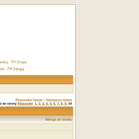
wnicy
Grupy
rów
Zaloguj
Poprzedni temat
Następny temat
::
dź do strony
Poprzedni
1
,
2
,
3
,
4
,
5
,
6
,
7
,
8
,
9
,
10
Wersja do druku