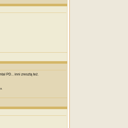
l PD... inni zresztą też.
a.