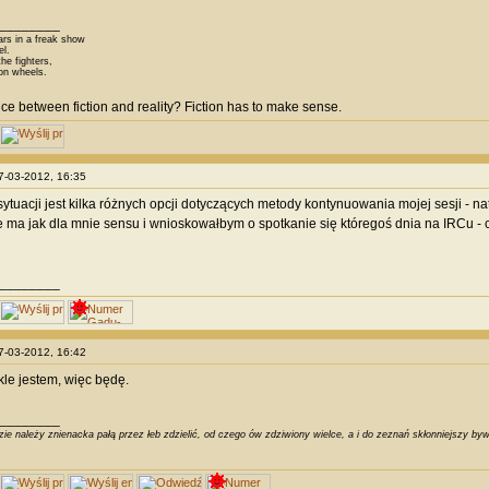
________
ars in a freak show
el.
he fighters,
on wheels.
nce between fiction and reality? Fiction has to make sense.
27-03-2012, 16:35
ytuacji jest kilka różnych opcji dotyczących metody kontynuowania mojej sesji - 
 ma jak dla mnie sensu i wnioskowałbym o spotkanie się któregoś dnia na IRCu -
________
27-03-2012, 16:42
kle jestem, więc będę.
________
ie należy znienacka pałą przez łeb zdzielić, od czego ów zdziwiony wielce, a i do zeznań skłonniejszy byw