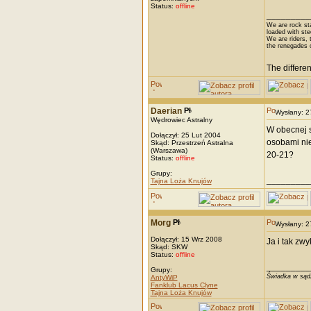
Status:
offline
_________
We are rock st
loaded with ste
We are riders, t
the renegades 
The differe
Daerian
Wysłany: 
Wędrowiec Astralny
W obecnej s
Dołączył: 25 Lut 2004
osobami nie
Skąd: Przestrzeń Astralna
(Warszawa)
20-21?
Status:
offline
Grupy:
_________
Tajna Loża Knujów
Morg
Wysłany: 
Dołączył: 15 Wrz 2008
Ja i tak zwy
Skąd: SKW
Status:
offline
_________
Grupy:
Świadka w sądz
AntyWiP
Fanklub Lacus Clyne
Tajna Loża Knujów