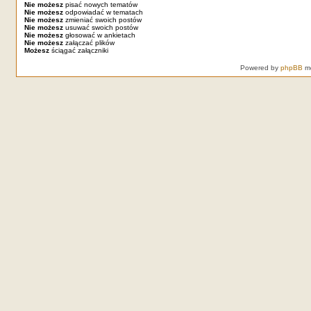
Nie możesz
pisać nowych tematów
Nie możesz
odpowiadać w tematach
Nie możesz
zmieniać swoich postów
Nie możesz
usuwać swoich postów
Nie możesz
głosować w ankietach
Nie możesz
załączać plików
Możesz
ściągać załączniki
Powered by
phpBB
mo