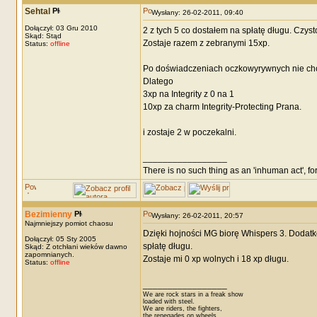
Sehtal
Wysłany: 26-02-2011, 09:40
Dołączył: 03 Gru 2010
2 z tych 5 co dostałem na spłatę długu. Czyst
Skąd: Stąd
Zostaje razem z zebranymi 15xp.
Status:
offline
Po doświadczeniach oczkowyrywnych nie chcę
Dlatego
3xp na Integrity z 0 na 1
10xp za charm Integrity-Protecting Prana.
i zostaje 2 w poczekalni.
_________________
There is no such thing as an 'inhuman act', for
Bezimienny
Wysłany: 26-02-2011, 20:57
Najmniejszy pomiot chaosu
Dzięki hojności MG biorę Whispers 3. Dodatk
Dołączył: 05 Sty 2005
spłatę długu.
Skąd: Z otchłani wieków dawno
zapomnianych.
Zostaje mi 0 xp wolnych i 18 xp długu.
Status:
offline
_________________
We are rock stars in a freak show
loaded with steel.
We are riders, the fighters,
the renegades on wheels.