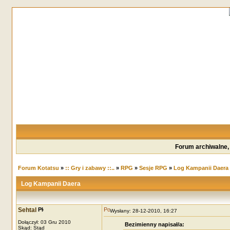
Forum archiwalne,
Forum Kotatsu
»
:: Gry i zabawy ::..
»
RPG
»
Sesje RPG
»
Log Kampanii Daera
Log Kampanii Daera
Sehtal
Wysłany: 28-12-2010, 16:27
Dołączył: 03 Gru 2010
Bezimienny napisał/a:
Skąd: Stąd