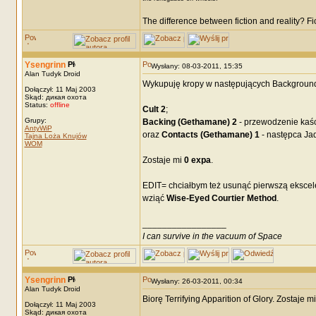
The difference between fiction and reality? F
Ysengrinn
Wysłany: 08-03-2011, 15:35
Alan Tudyk Droid
Wykupuję kropy w następujących Backgroun
Dołączył: 11 Maj 2003
Skąd: дикая охота
Status:
offline
Cult 2
;
Grupy:
Backing (Gethamane) 2
- przewodzenie kaśc
AntyWiP
oraz
Contacts (Gethamane) 1
- następca Ja
Tajna Loża Knujów
WOM
Zostaje mi
0 expa
.
EDIT= chciałbym też usunąć pierwszą ekscele
wziąć
Wise-Eyed Courtier Method
.
_________________
I can survive in the vacuum of Space
Ysengrinn
Wysłany: 26-03-2011, 00:34
Alan Tudyk Droid
Biorę Terrifying Apparition of Glory. Zostaje m
Dołączył: 11 Maj 2003
Skąd: дикая охота