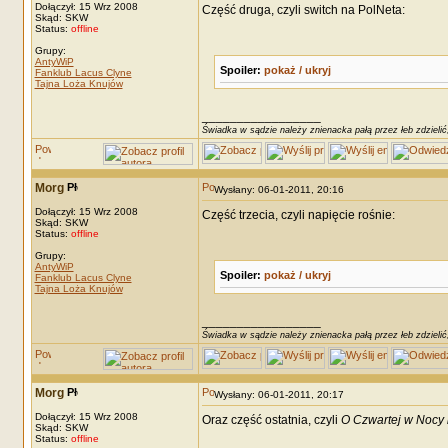
Dołączył: 15 Wrz 2008
Część druga, czyli switch na PolNeta:
Skąd: SKW
Status:
offline
Grupy:
AntyWiP
Spoiler:
pokaż / ukryj
Fanklub Lacus Clyne
Tajna Loża Knujów
_________________
Świadka w sądzie należy znienacka pałą przez łeb zdzielić
Morg
Wysłany: 06-01-2011, 20:16
Dołączył: 15 Wrz 2008
Część trzecia, czyli napięcie rośnie:
Skąd: SKW
Status:
offline
Grupy:
AntyWiP
Spoiler:
pokaż / ukryj
Fanklub Lacus Clyne
Tajna Loża Knujów
_________________
Świadka w sądzie należy znienacka pałą przez łeb zdzielić
Morg
Wysłany: 06-01-2011, 20:17
Dołączył: 15 Wrz 2008
Oraz część ostatnia, czyli
O Czwartej w Nocy 
Skąd: SKW
Status:
offline