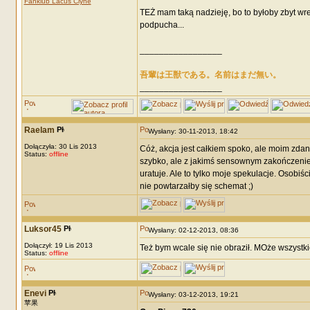
Fanklub Lacus Clyne
TEŻ mam taką nadzieję, bo to byłoby zbyt wre
podpucha...
_________________
吾輩は王獣である。名前はまだ無い。
_________________
Raelam
Wysłany: 30-11-2013, 18:42
Dołączyła: 30 Lis 2013
Cóż, akcja jest całkiem spoko, ale moim zdan
Status:
offline
szybko, ale z jakimś sensownym zakończeniem
uratuje. Ale to tylko moje spekulacje. Osobiś
nie powtarzałby się schemat ;)
Luksor45
Wysłany: 02-12-2013, 08:36
Dołączył: 19 Lis 2013
Też bym wcale się nie obraził. MOże wszystk
Status:
offline
Enevi
Wysłany: 03-12-2013, 19:21
苹果