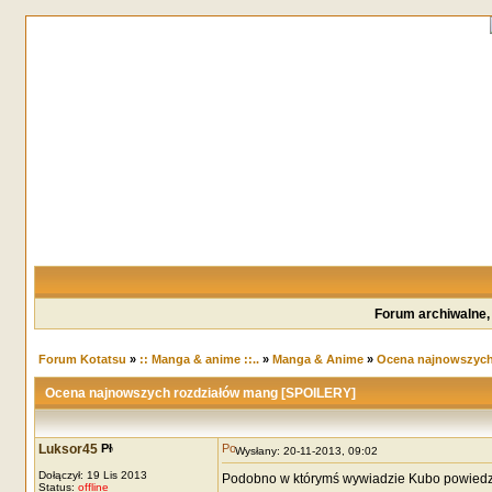
Forum archiwalne,
Forum Kotatsu
»
:: Manga & anime ::..
»
Manga & Anime
»
Ocena najnowszych
Ocena najnowszych rozdziałów mang [SPOILERY]
Luksor45
Wysłany: 20-11-2013, 09:02
Dołączył: 19 Lis 2013
Podobno w którymś wywiadzie Kubo powiedział
Status:
offline