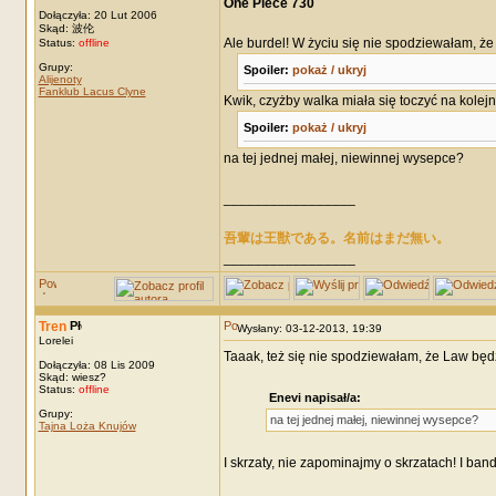
One Piece 730
Dołączyła: 20 Lut 2006
Skąd: 波伦
Ale burdel! W życiu się nie spodziewałam, że
Status:
offline
Grupy:
Spoiler:
pokaż / ukryj
Alijenoty
Fanklub Lacus Clyne
Kwik, czyżby walka miała się toczyć na kolej
Spoiler:
pokaż / ukryj
na tej jednej małej, niewinnej wysepce?
_________________
吾輩は王獣である。名前はまだ無い。
_________________
Tren
Wysłany: 03-12-2013, 19:39
Lorelei
Taaak, też się nie spodziewałam, że Law będzie
Dołączyła: 08 Lis 2009
Skąd: wiesz?
Status:
offline
Enevi napisał/a:
Grupy:
na tej jednej małej, niewinnej wysepce?
Tajna Loża Knujów
I skrzaty, nie zapominajmy o skrzatach! I b