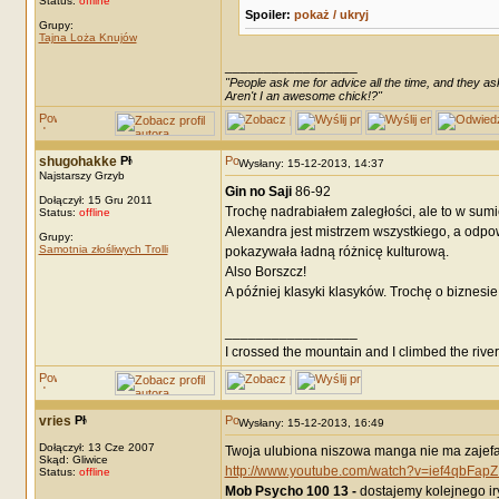
Status:
offline
Spoiler:
pokaż / ukryj
Grupy:
Tajna Loża Knujów
_________________
"People ask me for advice all the time, and they ask
Aren't I an awesome chick!?"
shugohakke
Wysłany: 15-12-2013, 14:37
Najstarszy Grzyb
Gin no Saji
86-92
Dołączył: 15 Gru 2011
Trochę nadrabiałem zaległości, ale to w sumi
Status:
offline
Alexandra jest mistrzem wszystkiego, a odpow
Grupy:
Samotnia złośliwych Trolli
pokazywała ładną różnicę kulturową.
Also Borszcz!
A później klasyki klasyków. Trochę o biznesi
_________________
I crossed the mountain and I climbed the river.
vries
Wysłany: 15-12-2013, 16:49
Dołączył: 13 Cze 2007
Twoja ulubiona niszowa manga nie ma zajefa
Skąd: Gliwice
http://www.youtube.com/watch?v=ief4qbFa
Status:
offline
Mob Psycho 100 13 -
dostajemy kolejnego ir