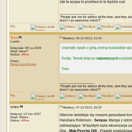
Jak ta wyspa to przetrwa to to będzie cud.
_________________
"People ask me for advice all the time, and they ask
Aren't I an awesome chick!?"
Tren
Wysłany: 05-12-2013, 21:04
Lorelei
Usunięto spam z gołą oceną rozdziałów sprze
Dołączyła: 08 Lis 2009
Skąd: wiesz?
Status:
offline
Protip. Temat dotyczy
najnowszych
rozdział
Grupy:
Tajna Loża Knujów
Tren
_________________
"People ask me for advice all the time, and they ask
Aren't I an awesome chick!?"
vries
Wysłany: 07-12-2013, 20:25
Dołączył: 13 Cze 2007
Obecnie delektuje się nowymi gwiazdami k
Skąd: Gliwice
Haruhara Robinson -
Senyuu
. Manga z odcin
Status:
offline
zatrważające. W każdym razie ekranizacja zas
One -
Mob Psycho 100
- Prawdę powiedziawsz