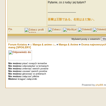
Pytanie, co z rudą i jej byłym?
_________________
吾輩は王獣である。名前はまだ無い。
_________________
Wyświetl posty z ostatnich:
Forum Kotatsu
»
:: Manga & anime ::..
»
Manga & Anime
»
Ocena najnowszych
mang [SPOILERY]
Nie możesz
pisać nowych tematów
Nie możesz
odpowiadać w tematach
Nie możesz
zmieniać swoich postów
Nie możesz
usuwać swoich postów
Nie możesz
głosować w ankietach
Nie możesz
załączać plików
Możesz
ściągać załączniki
Powered by
phpBB
mo