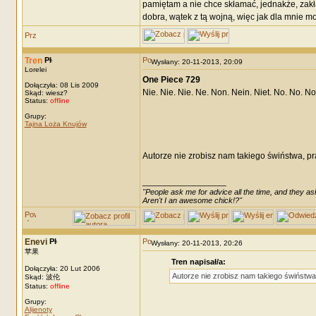
pamiętam a nie chce skłamać, jednakże, zakład
dobra, wątek z tą wojną, więc jak dla mnie mo
Tren
Wysłany: 20-11-2013, 20:09
Lorelei
One Piece 729
Dołączyła: 08 Lis 2009
Nie. Nie. Nie. Ne. Non. Nein. Niet. No. 
Skąd: wiesz?
Status:
offline
Grupy:
Tajna Loża Knujów
Autorze nie zrobisz nam takiego świństwa, 
_________________
"People ask me for advice all the time, and they ask
Aren't I an awesome chick!?"
Enevi
Wysłany: 20-11-2013, 20:26
苹果
Tren napisał/a:
Dołączyła: 20 Lut 2006
Autorze nie zrobisz nam takiego świństw
Skąd: 波伦
Status:
offline
Grupy:
Alijenoty