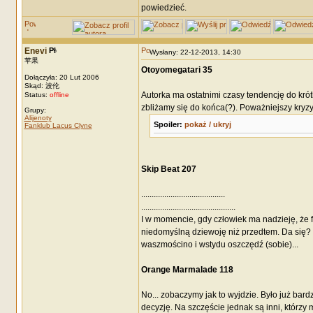
powiedzieć.
Enevi
Wysłany: 22-12-2013, 14:30
苹果
Otoyomegatari 35
Dołączyła: 20 Lut 2006
Skąd: 波伦
Autorka ma ostatnimi czasy tendencję do krótk
Status:
offline
zbliżamy się do końca(?). Poważniejszy kryzy
Grupy:
Alijenoty
Spoiler:
pokaż / ukryj
Fanklub Lacus Clyne
Skip Beat 207
........................................
.............................................
I w momencie, gdy człowiek ma nadzieję, że f
niedomyślną dziewoję niż przedtem. Da się? 
waszmościno i wstydu oszczędź (sobie)...
Orange Marmalade 118
No... zobaczymy jak to wyjdzie. Było już bardz
decyzję. Na szczęście jednak są inni, którzy m