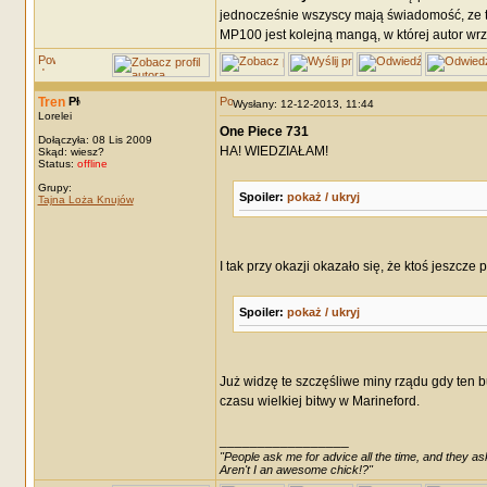
jednocześnie wszyscy mają świadomość, ze to t
MP100 jest kolejną mangą, w której autor wr
Tren
Wysłany: 12-12-2013, 11:44
Lorelei
One Piece 731
Dołączyła: 08 Lis 2009
HA! WIEDZIAŁAM!
Skąd: wiesz?
Status:
offline
Grupy:
Spoiler:
pokaż / ukryj
Tajna Loża Knujów
I tak przy okazji okazało się, że ktoś jeszcze
Spoiler:
pokaż / ukryj
Już widzę te szczęśliwe miny rządu gdy ten 
czasu wielkiej bitwy w Marineford.
_________________
"People ask me for advice all the time, and they ask
Aren't I an awesome chick!?"