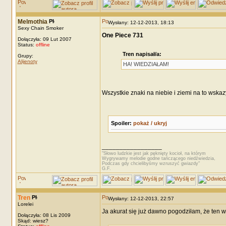
Melmothia
Wysłany: 12-12-2013, 18:13
Sexy Chain Smoker
One Piece 731
Dołączyła: 09 Lut 2007
Status:
offline
Tren napisał/a:
Grupy:
Alijenoty
HA! WIEDZIAŁAM!
Wszystkie znaki na niebie i ziemi na to wskazy
Spoiler:
pokaż / ukryj
_________________
"Słowo ludzkie jest jak pęknięty kocioł, na którym
Wygrywamy melodie godne tańczącego niedźwiedzia,
Podczas gdy chcielibyśmy wzruszyć gwiazdy"
G.F.
Tren
Wysłany: 12-12-2013, 22:57
Lorelei
Ja akurat się już dawno pogodziłam, że ten 
Dołączyła: 08 Lis 2009
Skąd: wiesz?