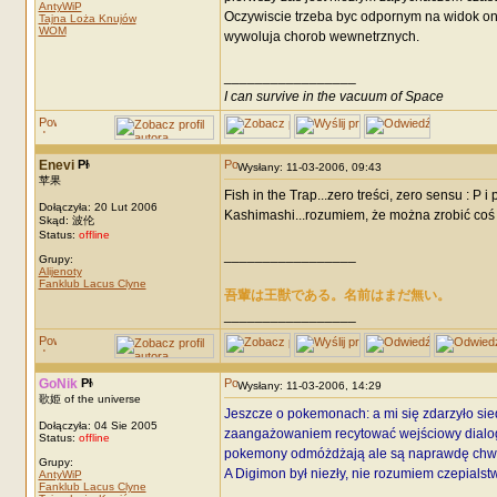
AntyWiP
Oczywiscie trzeba byc odpornym na widok onir
Tajna Loża Knujów
WOM
wywoluja chorob wewnetrznych.
_________________
I can survive in the vacuum of Space
Enevi
Wysłany: 11-03-2006, 09:43
苹果
Fish in the Trap...zero treści, zero sensu : P i
Dołączyła: 20 Lut 2006
Kashimashi...rozumiem, że można zrobić coś 
Skąd: 波伦
Status:
offline
_________________
Grupy:
Alijenoty
Fanklub Lacus Clyne
吾輩は王獣である。名前はまだ無い。
_________________
GoNik
Wysłany: 11-03-2006, 14:29
歌姫 of the universe
Jeszcze o pokemonach: a mi się zdarzyło sied
Dołączyła: 04 Sie 2005
zaangażowaniem recytować wejściowy dialog ze
Status:
offline
pokemony odmóżdżają ale są naprawdę chwyt
Grupy:
A Digimon był niezły, nie rozumiem czepialst
AntyWiP
Fanklub Lacus Clyne