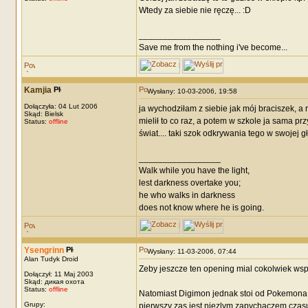
Wtedy za siebie nie ręczę... :D
_________________
Save me from the nothing i've become...
Kamjia
Wysłany: 10-03-2006, 19:58
Dołączyła: 04 Lut 2006
ja wychodziłam z siebie jak mój braciszek,
Skąd: Bielsk
mielił to co raz, a potem w szkole ja sama p
Status:
offline
świat.... taki szok odkrywania tego w swoje
_________________
Walk while you have the light,
lest darkness overtake you;
he who walks in darkness
does not know where he is going.
Ysengrinn
Wysłany: 11-03-2006, 07:44
Alan Tudyk Droid
Zeby jeszcze ten opening mial cokolwiek wspo
Dołączył: 11 Maj 2003
Skąd: дикая охота
Status:
offline
Natomiast Digimon jednak stoi od Pokemona 
Grupy:
pierwszy zas jest niezlym zapychaczem czasu