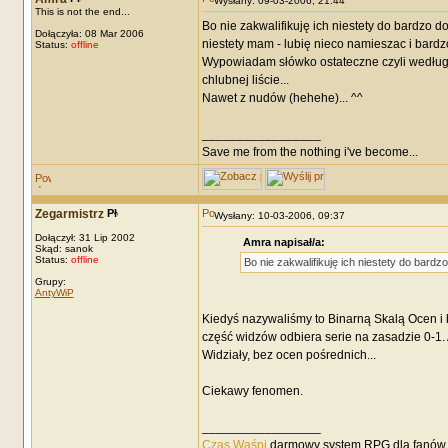
Wysłany: 09-03-2006, 21:44
This is not the end...
Bo nie zakwalifikuję ich niestety do bardzo do
Dołączyła: 08 Mar 2006
niestety mam - lubię nieco namieszac i bardzo 
Status:
offline
Wypowiadam słówko ostateczne czyli według 
chlubnej liście...
Nawet z nudów (hehehe)... ^^
_________________
Save me from the nothing i've become...
Zegarmistrz
Wysłany: 10-03-2006, 09:37
Dołączył: 31 Lip 2002
Amra napisał/a:
Skąd: sanok
Status:
offline
Bo nie zakwalifikuję ich niestety do bardz
Grupy:
AntyWiP
Kiedyś nazywaliśmy to Binarną Skalą Ocen i 
część widzów odbiera serie na zasadzie 0-1.
Widziały, bez ocen pośrednich...
Ciekawy fenomen.
_________________
Czas Waśni
darmowy system RPG dla fanów F