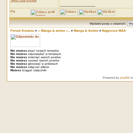
Tajna Loża Knujów
_________________
Wyświetl posty z ostatnich:
Forum Kotatsu
»
:: Manga & anime ::..
»
Manga & Anime
»
Najgorsze M&A
Nie możesz
pisać nowych tematów
Nie możesz
odpowiadać w tematach
Nie możesz
zmieniać swoich postów
Nie możesz
usuwać swoich postów
Nie możesz
głosować w ankietach
Nie możesz
załączać plików
Możesz
ściągać załączniki
Powered by
phpBB
mo