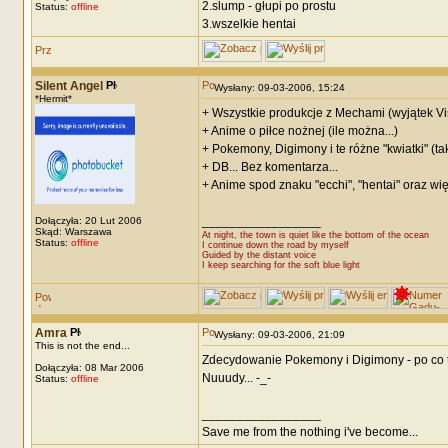
2.slump - głupi po prostu
Status:
offline
3.wszelkie hentai
Silent Angel
Wysłany: 09-03-2006, 15:24
*Hermit*
+ Wszystkie produkcje z Mechami (wyjątek Vi
+ Anime o piłce nożnej (ile można...)
+ Pokemony, Digimony i te różne "kwiatki" (ta
+ DB... Bez komentarza...
+ Anime spod znaku "ecchi", "hentai" oraz wi
_________________
Dołączyła: 20 Lut 2006
Skąd: Warszawa
At night, the town is quiet like the bottom of the ocean
Status:
offline
I continue down the road by myself
Guided by the distant voice
I keep searching for the soft blue light
Amra
Wysłany: 09-03-2006, 21:09
This is not the end...
Zdecydowanie Pokemony i Digimony - po co 
Dołączyła: 08 Mar 2006
Nuuudy... -_-
Status:
offline
_________________
Save me from the nothing i've become...