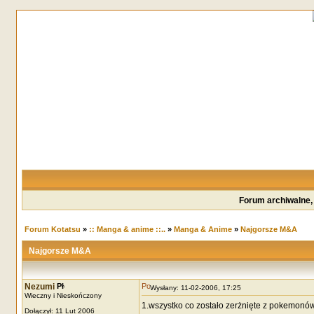
Forum archiwalne,
Forum Kotatsu
»
:: Manga & anime ::..
»
Manga & Anime
»
Najgorsze M&A
Najgorsze M&A
Nezumi
Wysłany: 11-02-2006, 17:25
Wieczny i Nieskończony
1.wszystko co zostało zerżnięte z pokemonów
Dołączył: 11 Lut 2006