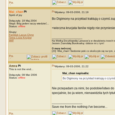
Mai_chan
Wysłany: 09-03-2006, 21:19
Spirit of joy
Bo Digimony na przykład traktują o czymś zu
Dołączyła: 18 Maj 2004
Skąd: Bóg jeden raczy wiedzieć...
Status:
offline
<wieczna krucjata fanów nigdy nie przyniesie
Grupy:
Fanklub Lacus Clyne
_________________
Tajna Loża Knujów
WIP
Na Wielką Encyklopedię Larousse’a w dwudziestu trzech t
Jestem Zramolałą Biurokratką i dobrze mi z tym!
O męcę twórczej:
[23] <Mai_chan> Siedzenie poki co skończyło się na tym, 
Amra
Wysłany: 09-03-2006, 21:22
This is not the end...
Mai_chan napisał/a:
Dołączyła: 08 Mar 2006
Status:
offline
Bo Digimony na przykład traktują o czym
Nie przepadam za nimi, bo podobieństwo do 
specjalnie, bo ja wiem, nienawidziła tych tytu
_________________
Save me from the nothing i've become...