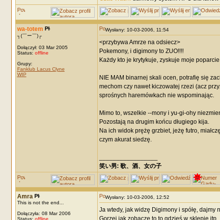
wa-totem
Wysłany: 10-03-2006, 11:54
┐(￣ー￣)┌
<przybywa Amrze na odsiecz>
Dołączył: 03 Mar 2005
Pokemony, i digimony to ZUO!!!!
Status:
offline
Każdy kto je krytykuje, zyskuje moje poparcie
Grupy:
Fanklub Lacus Clyne
WIP
NIE MAM binarnej skali ocen, potrafię się z
mechom czy nawet kiczowatej rzezi (acz przyzn
sprośnych haremówkach nie wspominając.
Mimo to, wszelkie --mony i yu-gi-ohy niezmie
Pozostają na drugim końcu długiego kija.
Na ich widok prężę grzbiet, jeżę futro, miał
czym akurat siedzę.
_________________
笑い男: 歌、酒、女の子 DRM: terror
Amra
Wysłany: 10-03-2006, 12:52
This is not the end...
Ja wtedy, jak widzę Digimony i spółę, dajmy n
Dołączyła: 08 Mar 2006
Gorzej jak zobaczę to to gdzieś w sklepie itp.
Status:
offline