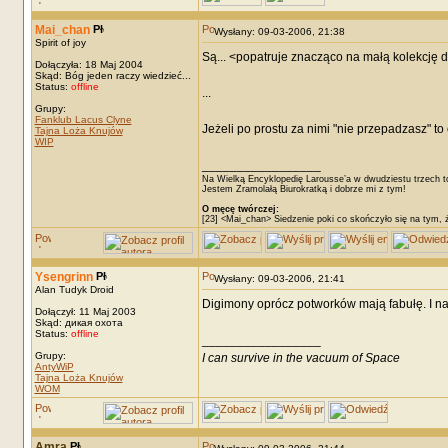
Mai_chan
Wysłany: 09-03-2006, 21:38
Spirit of joy
Są... <popatruje znacząco na małą kolekcję
Dołączyła: 18 Maj 2004
Skąd: Bóg jeden raczy wiedzieć...
Status:
offline
...
Grupy:
Fanklub Lacus Clyne
Jeżeli po prostu za nimi "nie przepadzasz" t
Tajna Loża Knujów
WIP
_________________
Na Wielką Encyklopedię Larousse’a w dwudziestu trzech t
Jestem Zramolałą Biurokratką i dobrze mi z tym!
O męcę twórczej:
[23] <Mai_chan> Siedzenie poki co skończyło się na tym, 
Ysengrinn
Wysłany: 09-03-2006, 21:41
Alan Tudyk Droid
Digimony oprócz potworków mają fabułę. I naw
Dołączył: 11 Maj 2003
Skąd: дикая охота
Status:
offline
_________________
Grupy:
I can survive in the vacuum of Space
AntyWiP
Tajna Loża Knujów
WOM
Amra