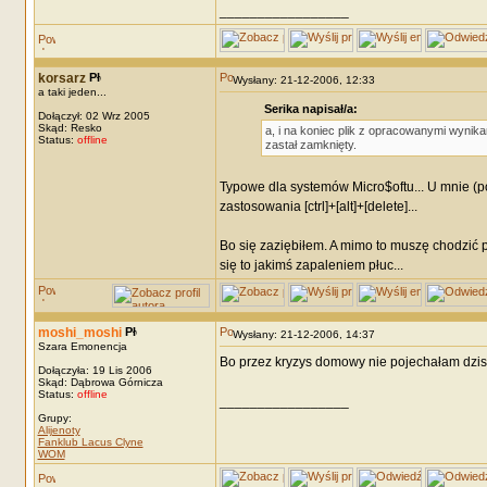
_________________
korsarz
Wysłany: 21-12-2006, 12:33
a taki jeden...
Serika napisał/a:
Dołączył: 02 Wrz 2005
Skąd: Resko
a, i na koniec plik z opracowanymi wynik
Status:
offline
zastał zamknięty.
Typowe dla systemów Micro$oftu... U mnie (p
zastosowania [ctrl]+[alt]+[delete]...
Bo się zaziębiłem. A mimo to muszę chodzić p
się to jakimś zapaleniem płuc...
moshi_moshi
Wysłany: 21-12-2006, 14:37
Szara Emonencja
Bo przez kryzys domowy nie pojechałam dzisia
Dołączyła: 19 Lis 2006
Skąd: Dąbrowa Górnicza
Status:
offline
_________________
Grupy:
Alijenoty
Fanklub Lacus Clyne
WOM