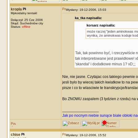
kropla
Wysłany: 19-12-2006, 15:03
Mykoidalny tentakl
ka_tka napisał/a:
Dołączył: 25 Cze 2006
Skąd: Suchedniów city
korsarz napisał/a:
Status:
offline
może raczej "jeden aminokwas moż
wynika, że aminokwas koduje kodon
Tak, tak powinno być, i rzeczywiście 
tak interpretowane jest prawidłowe! x
'skandal' i dodatkowe minus 1? xD;;;
Nie, nie jasne. Czytajac cos takiego pewnie o
jesli bylo by wiecej takich kwiatkow to na pew
pisze i co to wlasciwie te transkrypcje/transl
Bo ZNOWU zaspalem (3 tydzien z rzedu) na wy
_________________
Jak po nocnym niebie sunące białe obłoki na
chise
Wysłany: 19-12-2006, 15:52