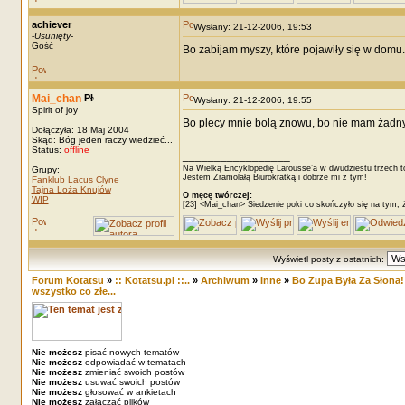
achiever
Wysłany: 21-12-2006, 19:53
-
Usunięty
-
Gość
Bo zabijam myszy, które pojawiły się w domu.
Mai_chan
Wysłany: 21-12-2006, 19:55
Spirit of joy
Bo plecy mnie bolą znowu, bo nie mam żadnyc
Dołączyła: 18 Maj 2004
Skąd: Bóg jeden raczy wiedzieć...
Status:
offline
_________________
Na Wielką Encyklopedię Larousse’a w dwudziestu trzech t
Grupy:
Jestem Zramolałą Biurokratką i dobrze mi z tym!
Fanklub Lacus Clyne
Tajna Loża Knujów
O męcę twórczej:
WIP
[23] <Mai_chan> Siedzenie poki co skończyło się na tym, 
Wyświetl posty z ostatnich:
Forum Kotatsu
»
:: Kotatsu.pl ::..
»
Archiwum
»
Inne
»
Bo Zupa Była Za Słona!!
wszystko co złe...
Nie możesz
pisać nowych tematów
Nie możesz
odpowiadać w tematach
Nie możesz
zmieniać swoich postów
Nie możesz
usuwać swoich postów
Nie możesz
głosować w ankietach
Nie możesz
załączać plików