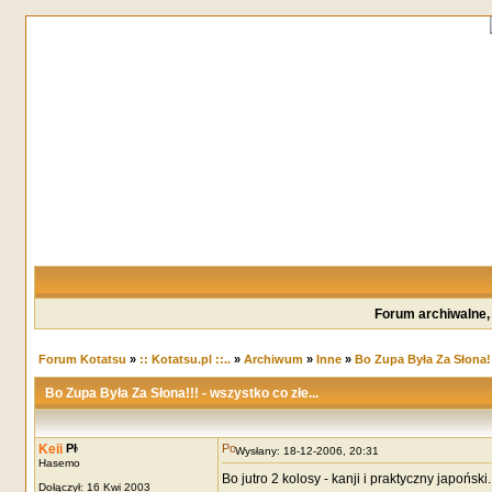
Forum archiwalne,
Forum Kotatsu
»
:: Kotatsu.pl ::..
»
Archiwum
»
Inne
»
Bo Zupa Była Za Słona!!!
Bo Zupa Była Za Słona!!! - wszystko co złe...
Keii
Wysłany: 18-12-2006, 20:31
Hasemo
Bo jutro 2 kolosy - kanji i praktyczny japoń
Dołączył: 16 Kwi 2003