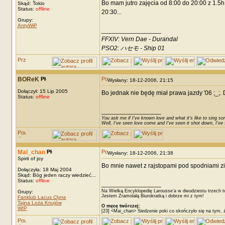
Bo mam jutro zajęcia od 8:00 do 20:00 z 1.5h
Skąd: Tokio
Status:
offline
20:30...
Grupy:
AntyWiP
_________________
FFXIV: Vern Dae - Durandal
PSO2: ハセモ - Ship 01
BOReK
Wysłany: 18-12-2006, 21:15
Dołączył: 15 Lip 2005
Bo jednak nie będę miał prawa jazdy '06 ;_;. D
Status:
offline
_________________
You ask me if I've known love and what it's like to sing son
Well, I've seen love come and I've seen it shot down, I've s
Mai_chan
Wysłany: 18-12-2006, 21:38
Spirit of joy
Bo mnie nawet z rajstopami pod spodniami z
Dołączyła: 18 Maj 2004
Skąd: Bóg jeden raczy wiedzieć...
Status:
offline
_________________
Na Wielką Encyklopedię Larousse’a w dwudziestu trzech t
Grupy:
Jestem Zramolałą Biurokratką i dobrze mi z tym!
Fanklub Lacus Clyne
Tajna Loża Knujów
O męcę twórczej:
WIP
[23] <Mai_chan> Siedzenie poki co skończyło się na tym, 