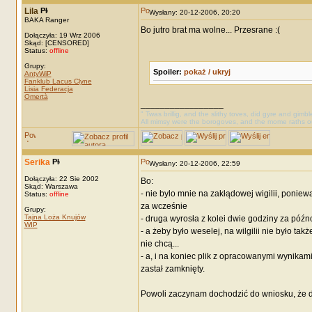
Lila
Wysłany: 20-12-2006, 20:20
BAKA Ranger
Bo jutro brat ma wolne... Przesrane :(
Dołączyła: 19 Wrz 2006
Skąd: [CENSORED]
Status:
offline
Grupy:
Spoiler:
pokaż / ukryj
AntyWiP
Fanklub Lacus Clyne
Lisia Federacja
Omertà
_________________
" Twas brillig, and the slithy toves, did gyre and gimb
All mimsy were the borogoves, and the mome raths o
Serika
Wysłany: 20-12-2006, 22:59
Dołączyła: 22 Sie 2002
Bo:
Skąd: Warszawa
- nie bylo mnie na zakłądowej wigilii, ponie
Status:
offline
za wcześnie
Grupy:
Tajna Loża Knujów
- druga wyrosła z kolei dwie godziny za późn
WIP
- a żeby było weselej, na wilgilii nie było tak
nie chcą...
- a, i na koniec plik z opracowanymi wynikam
zastał zamknięty.
Powoli zaczynam dochodzić do wniosku, że d