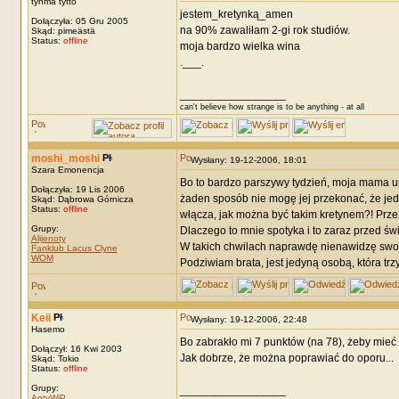
tyhmä tyttö
jestem_kretynką_amen
Dołączyła: 05 Gru 2005
na 90% zawaliłam 2-gi rok studiów.
Skąd: pimeästä
Status:
offline
moja bardzo wielka wina
.___.
_________________
can't believe how strange is to be anything - at all
moshi_moshi
Wysłany: 19-12-2006, 18:01
Szara Emonencja
Bo to bardzo parszywy tydzień, moja mama upi
Dołączyła: 19 Lis 2006
żaden sposób nie mogę jej przekonać, że jed
Skąd: Dąbrowa Górnicza
Status:
offline
włącza, jak można być takim kretynem?! Przez
Grupy:
Dlaczego to mnie spotyka i to zaraz przed św
Alijenoty
W takich chwilach naprawdę nienawidzę swoj
Fanklub Lacus Clyne
WOM
Podziwiam brata, jest jedyną osobą, która t
Keii
Wysłany: 19-12-2006, 22:48
Hasemo
Bo zabrakło mi 7 punktów (na 78), żeby mieć 
Dołączył: 16 Kwi 2003
Jak dobrze, że można poprawiać do oporu...
Skąd: Tokio
Status:
offline
Grupy:
_________________
AntyWiP