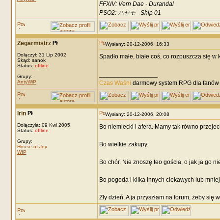
FFXIV: Vern Dae - Durandal
PSO2: ハセモ - Ship 01
Zegarmistrz
Wysłany: 20-12-2006, 16:33
Dołączył: 31 Lip 2002
Spadło małe, białe coś, co rozpuszcza się w k
Skąd: sanok
Status:
offline
_________________
Grupy:
AntyWiP
Czas Waśni
darmowy system RPG dla fanów F
Irin
Wysłany: 20-12-2006, 20:08
Dołączyła: 09 Kwi 2005
Bo niemiecki i afera. Mamy tak równo przejec
Status:
offline
Grupy:
Bo wielkie zakupy.
House of Joy
WIP
Bo chór. Nie znoszę teo gościa, o jak ja go ni
Bo pogoda i kilka innych ciekawych lub mniej
Zły dzień. A ja przyszłam na forum, żeby się w