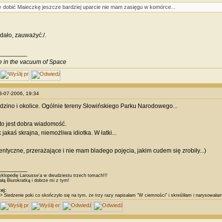
 dobić Maieczkę jeszcze bardziej uparcie nie mam zasięgu w komórce...
 dało, zauważyć:/.
________
ve in the vacuum of Space
23-07-2006, 19:34
dzino i okolice. Ogólnie tereny Słowińskiego Parku Narodowego...
 to jest dobra wiadomość.
jakaś skrajna, niemożliwa idiotka. W łatki...
tentyczne, przerażające i nie mam bladego pojęcia, jakim cudem się zrobiły...)
________
klopedię Larousse’a w dwudziestu trzech tomach!!!
łą Biurokratką i dobrze mi z tym!
ej:
> Siedzenie poki co skończyło się na tym, że trzy razy napisałam "W ciemności" i skreśliłam i narysował