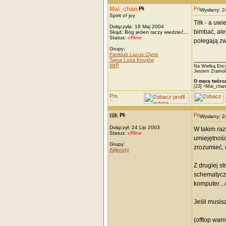
Mai_chan
Wysłany: 
Spirit of joy
Tilk - a uw
Dołączyła: 18 Maj 2004
bimbać, ale
Skąd: Bóg jeden raczy wiedzieć...
Status:
offline
polegają zw
Grupy:
Fanklub Lacus Clyne
_________
Tajna Loża Knujów
WIP
Na Wielką Ency
Jestem Zramola
O męcę twórcz
[23] <Mai_chan
tilk
Wysłany: 
Dołączył: 24 Lip 2003
W takim raz
Status:
offline
umiejętnośc
Grupy:
zrozumieć, o
Alijenoty
Z drugiej s
schematyczn
komputer... 
Jeśli musis
(offtop warni