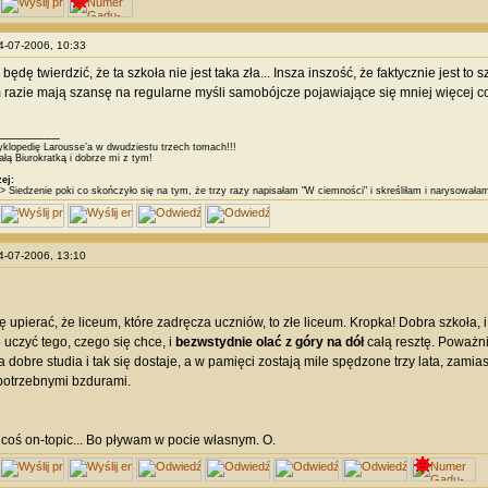
24-07-2006, 10:33
 będę twierdzić, że ta szkoła nie jest taka zła... Insza inszość, że faktycznie jest to
razie mają szansę na regularne myśli samobójcze pojawiające się mniej więcej c
________
klopedię Larousse’a w dwudziestu trzech tomach!!!
łą Biurokratką i dobrze mi z tym!
ej:
> Siedzenie poki co skończyło się na tym, że trzy razy napisałam "W ciemności" i skreśliłam i narysował
24-07-2006, 13:10
ę upierać, że liceum, które zadręcza uczniów, to złe liceum. Kropka! Dobra szkoła, i n
 uczyć tego, czego się chce, i
bezwstydnie olać z góry na dół
całą resztę. Poważnie
a dobre studia i tak się dostaje, a w pamięci zostają mile spędzone trzy lata, zami
potrzebnymi bzdurami.
 coś on-topic... Bo pływam w pocie własnym. O.