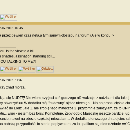
17-07-2006, 09:45
a przez pewien czas neta,a tym samym-dostepu na forum;(Ale w koncu ;>
________
u, is the view to a kill ,
shades, assination standing still...
YOU TALKING TO ME?!
17-07-2006, 11:37
czy znad morza.
k ja się NUDZĘ! Nie wiem, czy jest coś gorszego niż wakacje z rodzicami dla takiej 
y otworzyć ==' W dodatku mój "cudowny" ojciec niech go... No po prostu ciężka ch
awiać do Łodzi, ale 1. nie zrobię tego mateczce 2. przytomnie założyłam, że to ONI 
u... Ergo - jestem bez forsy. Kompletnie. Żeby dobić Maieczkę jeszcze bardziej up
cie, nawet na obozie częściej miewałam... W dodatku pierwszego dnia ojciec zabr
na babską przypadłość, to se nie popływałam, za to spaliłam się niemożebnie ==' 