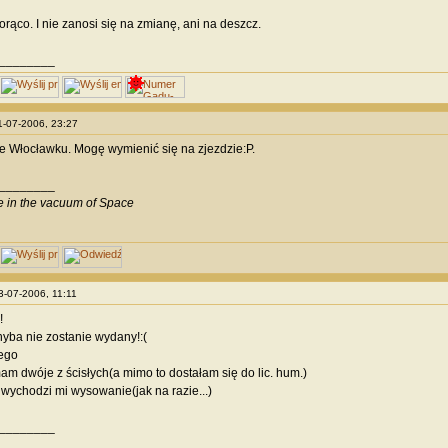
orąco. I nie zanosi się na zmianę, ani na deszcz.
________
11-07-2006, 23:27
e Włocławku. Mogę wymienić się na zjezdzie:P.
________
ve in the vacuum of Space
13-07-2006, 11:11
!
yba nie zostanie wydany!:(
ego
am dwóje z ścisłych(a mimo to dostałam się do lic. hum.)
t wychodzi mi wysowanie(jak na razie...)
________