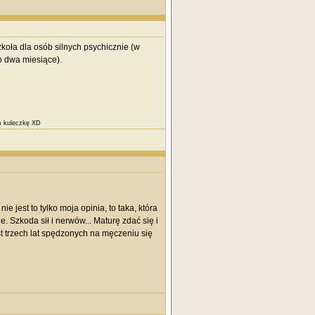
 szkoła dla osób silnych psychicznie (w
o dwa miesiące).
am kuleczkę XD
ie jest to tylko moja opinia, to taka, która
. Szkoda sił i nerwów... Maturę zdać się i
ast trzech lat spędzonych na męczeniu się