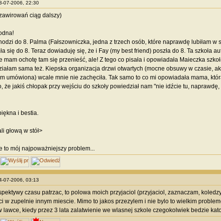
23-07-2006, 22:30
 zawirowań ciąg dalszy)
odna!
odzi do 8. Palma (Fałszowniczka, jedna z trzech osób, które naprawdę lubiłam w 
ła się do 8. Teraz dowiaduję się, że i Fay (my best friend) poszła do 8. Ta szkoła 
e mam ochotę tam się przenieść, ale! Z tego co pisała i opowiadała Maieczka szkoł
ziałam sama też. Kiepska organizacja drzwi otwartych (mocne obsuwy w czasie, ak
am umówiona) wcale mnie nie zachęciła. Tak samo to co mi opowiadała mama, która 
o, że jakiś chłopak przy wejściu do szkoły powiedział nam "nie idźcie tu, naprawdę, 
iękna i bestia.
i głową w stół>
e to mój najpoważniejszy problem...
24-07-2006, 03:13
rspektywy czasu patrzac, to polowa moich przyjaciol (przyjaciol, zaznaczam, koledzy
i w zupelnie innym miescie. Mimo to jakos przezylem i nie bylo to wielkim problem
 lawce, kiedy przez 3 lata zalatwienie we wlasnej szkole czegokolwiek bedzie kat