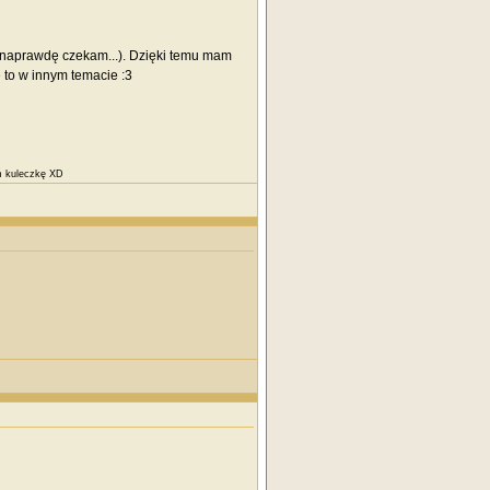
naprawdę czekam...). Dzięki temu mam
 to w innym temacie :3
am kuleczkę XD