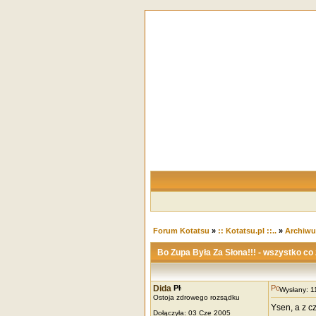
Forum Kotatsu
»
:: Kotatsu.pl ::..
»
Archiw
Bo Zupa Była Za Słona!!! - wszystko co z
Dida
Wysłany: 
Ostoja zdrowego rozsądku
Ysen, a z c
Dołączyła: 03 Cze 2005