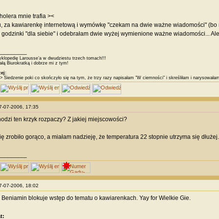
holera mnie trafia ><
u, za kawiarenkę internetową i wymówkę "czekam na dwie ważne wiadomości" (bo 
e godzinki "dla siebie" i odebrałam dwie wyżej wymienione ważne wiadomości... Ale
________
klopedię Larousse’a w dwudziestu trzech tomach!!!
łą Biurokratką i dobrze mi z tym!
ej:
> Siedzenie poki co skończyło się na tym, że trzy razy napisałam "W ciemności" i skreśliłam i narysował
17-07-2006, 17:35
odzi ten krzyk rozpaczy? Z jakiej miejscowości?
ę zrobiło gorąco, a miałam nadzieję, że temperatura 22 stopnie utrzyma się dłużej.
________
17-07-2006, 18:02
Beniamin blokuje wstęp do tematu o kawiarenkach. Yay for Wielkie Gie.
t: