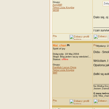
Grupy:
Żeby
AntyWiP
Tajna Loża Knujów
WOM
Dało się, oj
_________
I can survi
Mai_chan
Wysłany: 
Spirit of joy
Dida - Smoł
Dołączyła: 18 Maj 2004
Skąd: Bóg jeden raczy wiedzieć...
Status:
offline
Wróciłam. I
Grupy:
Opalona jak 
Fanklub Lacus Clyne
Tajna Loża Knujów
WIP
(łatki są au
_________
Na Wielką Ency
Jestem Zramola
O męcę twórcz
[23] <Mai_chan