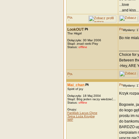
...love
...and kiss...
LookOUT
Wysłany: 
The Hitgirl
Bo nie mial
Dołączyła: 30 Mar 2006
Skąd: znad rzeki Pisy
Status:
offline
_________
Choice for yo
Between the 
-Hey, ARE 
Mai_chan
Wysłany: 
Spirit of joy
Krzyk rozpa
Dołączyła: 18 Maj 2004
Skąd: Bóg jeden raczy wiedzieć...
Status:
offline
Bogowie, ja
Grupy:
do kogo gęb
Fanklub Lacus Clyne
prostu im n
Tajna Loża Knujów
WIP
do bankomat
BARDZO upar
cierpiałam 
urocze nie?