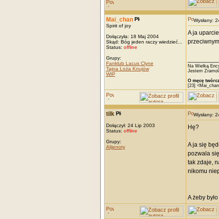
Mai_chan
Wysłany: 
Spirit of joy
A ja uparcie
Dołączyła: 18 Maj 2004
przeciwnym 
Skąd: Bóg jeden raczy wiedzieć...
Status:
offline
Grupy:
_________
Fanklub Lacus Clyne
Na Wielką Ency
Tajna Loża Knujów
Jestem Zramola
WIP
O męcę twórcz
[23] <Mai_chan
tilk
Wysłany: 
Dołączył: 24 Lip 2003
Hę?
Status:
offline
Grupy:
A ja się będ
Alijenoty
pozwala się
tak zdaje, n
nikomu nie
A żeby było