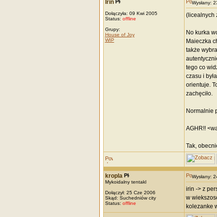
Irin
Wysłany: 
Dołączyła: 09 Kwi 2005
(licealnych
Status:
offline
Grupy:
No kurka w
House of Joy
WIP
Maieczka ch
także wybra
autentyczni
tego co wid
czasu i był
orientuje. T
zachęciło.
Normalnie p
AGHR!! <wal
Tak, obecni
kropla
Wysłany: 
Mykoidalny tentakl
irin -> z pe
Dołączył: 25 Cze 2006
w wiekszosc
Skąd: Suchedniów city
Status:
offline
kolezanke w