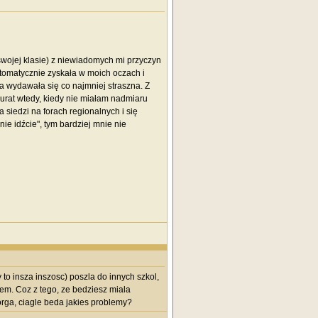
swojej klasie) z niewiadomych mi przyczyn
automatycznie zyskała w moich oczach i
a wydawała się co najmniej straszna. Z
urat wtedy, kiedy nie miałam nadmiaru
siedzi na forach regionalnych i się
nie idźcie", tym bardziej mnie nie
 to insza inszosc) poszla do innych szkol,
em. Coz z tego, ze bedziesz miala
orga, ciagle beda jakies problemy?