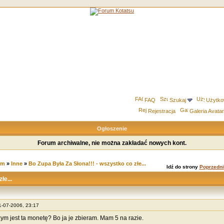
FAQ
Szukaj
Użytko
Rejestracja
Galeria Avata
Ogłoszenie
Forum archiwalne, nie można zakładać nowych kont.
um
»
Inne
»
Bo Zupa Była Za Słona!!! - wszystko co złe...
Idź do strony
Poprzedni
łe...
11-07-2006, 23:17
zym jest ta monetę? Bo ja je zbieram. Mam 5 na razie.