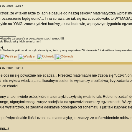
24-07-2006, 13:17
ierzysz, że w takim razie to ładnie pasuje do naszej szkoły? Matematyczka wprost 
 rozszerzenie będę gonić"... Inna sprawa, że jak się już zdecydowało, to WYMAG
ykle na "OMG, znowu tydzień harówy jak na budowie, w przyszłym tygodniu egzamin 
________
klopedię Larousse’a w dwudziestu trzech tomach!!!
łą Biurokratką i dobrze mi z tym!
ej:
> Siedzenie poki co skończyło się na tym, że trzy razy napisałam "W ciemności" i skreśliłam i narysował
24-07-2006, 13:31
ie coś mi się poważnie nie zgadza... Przecież matematyki nie trzeba się "uczyć", o
i, nie wykuta wiedza, a na licealnym poziomie wystarczy zrobić dwa, trzy zadani
 co chodzi...
trony znałem wiele osób, które matematyki uczyły się właśnie tak. Robienie zadań 
ego, algorytmicznego wręcz podejścia na sprawdzianach czy egzaminach. Wszystk
Ale wystarczyło, że zadanie delikatnie odbiegało od schematu, i już taki kujonek się 
z poświęcać takie ilości czasu na matematykę, to znaczy, że coś ewidentnie robisz n
ng...)