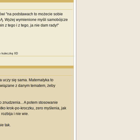
mówi "na podstawach to możecie sobie
AJĄ. Wyżej wymienione myśli samobójcze
z tego i z tego, ja nie dam rady!"
am kuleczkę XD
na uczy się sama. Matematyka to
a związane z danym tematem, żeby
do znudzenia... A potem stosowanie
o krok-po-kroczku, zero myślenia, jak
rozbija i nie wie.
ie tak.