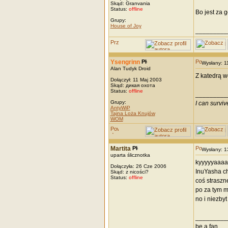
Skąd: Granvania
Status:
offline
Bo jest za g
Grupy:
House of Joy
_________
Ysengrinn
Wysłany: 
Alan Tudyk Droid
Z katedrą w
Dołączył: 11 Maj 2003
Skąd: дикая охота
Status:
offline
_________
Grupy:
I can survi
AntyWiP
Tajna Loża Knujów
WOM
Martita
Wysłany: 
uparta ślicznotka
kyyyyyaaaa
Dołączyła: 26 Cze 2006
InuYasha ch
Skąd: z nicości?
Status:
offline
coś straszn
po za tym m
no i niezby
_________
be a fan...