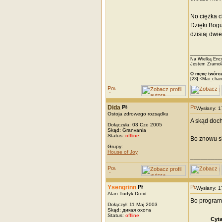
No ciężka c
Dzięki Bog
dzisiaj dwi
_________
Na Wielką Ency
Jestem Zramola
O męcę twórcz
[23] <Mai_chan
Dida
Wysłany: 
Ostoja zdrowego rozsądku
A skąd doch
Dołączyła: 03 Cze 2005
Skąd: Granvania
Status:
offline
Bo znowu si
Grupy:
House of Joy
_________
Ysengrinn
Wysłany: 
Alan Tudyk Droid
Bo program 
Dołączył: 11 Maj 2003
Skąd: дикая охота
Status:
offline
Cyta