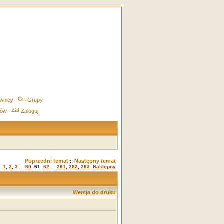
wnicy
Grupy
rów
Zaloguj
Poprzedni temat
Następny temat
::
1
,
2
,
3
...
60
,
61
,
62
...
281
,
282
,
283
Następny
Wersja do druku