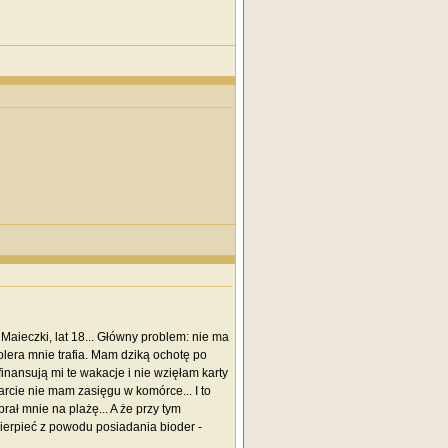
Maieczki, lat 18... Główny problem: nie ma
olera mnie trafia. Mam dziką ochotę po
finansują mi te wakacje i nie wzięłam karty
arcie nie mam zasięgu w komórce... I to
ał mnie na plażę... A że przy tym
Cierpieć z powodu posiadania bioder -